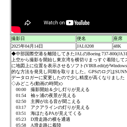
撮影日
便名
座席
2025年04月14日
JAL0208
48K
◆中部国際空港を離陸してきたJALのBoeing 737-800
上空から撮影を開始し東京湾を横切りまっすぐ着陸してス
に地図上に位置を表示させるソフト(VIRB.edit)がW
的な方法を発見し同期を取りました。GPSのログはSUNNT
データロガーに変更したので少し精度が高くなりました
◇みどころ(動画の時間)◇
00:00 撮影開始＆少し灯りが見える
01:54 袖ヶ浦の夜景が見える
02:50 主脚が出る音が聞こえる
03:17 アクアラインの灯りが見える
03:51 海ほたるPAが見えてくる
05:23 D滑走路の横を通過
05:58 A滑走路に着陸