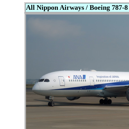
All Nippon Airways / Boeing 787-8