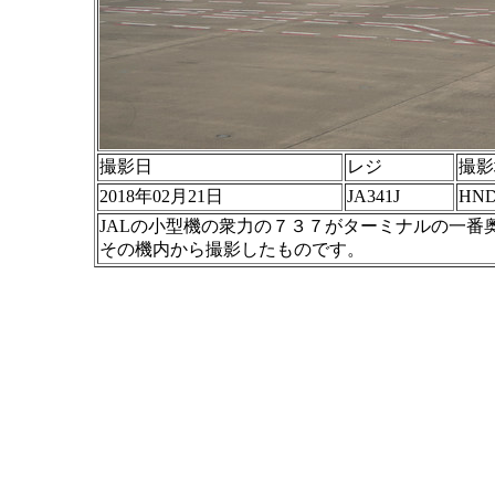
撮影日
レジ
撮影
2018年02月21日
JA341J
HN
JALの小型機の衆力の７３７がターミナルの一
その機内から撮影したものです。